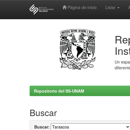
Página de inicio
Listar
Skip
navigation
Rep
Ins
Un espac
diferent
Repositorio del IIS-UNAM
Buscar
Buscar: