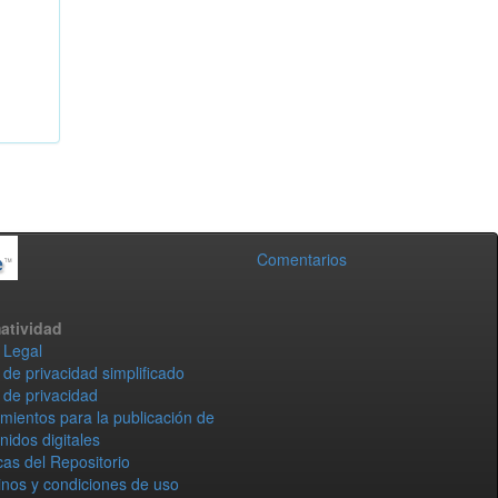
Comentarios
atividad
 Legal
 de privacidad simplificado
 de privacidad
mientos para la publicación de
nidos digitales
icas del Repositorio
nos y condiciones de uso