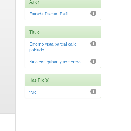
Autor
Estrada Discua, Raúl
1
Título
Entorno vista parcial calle
1
poblado
Nino con gaban y sombrero
1
Has File(s)
true
1