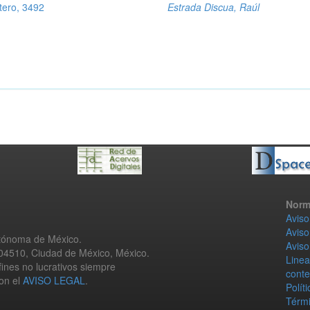
tero, 3492
Estrada Discua, Raúl
Norm
Aviso
Aviso
utónoma de México.
Aviso
 04510, Ciudad de México, México.
Linea
fines no lucrativos siempre
conte
con el
AVISO LEGAL
.
Polít
Térmi