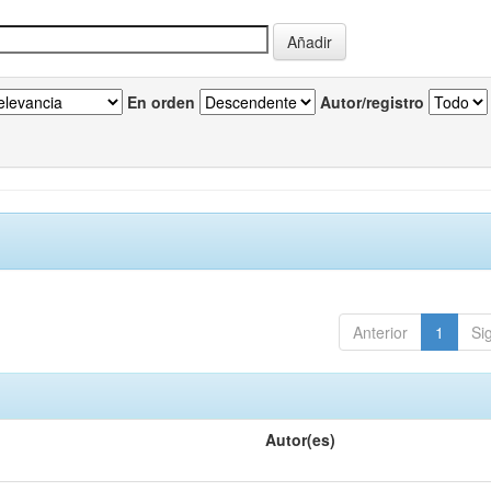
En orden
Autor/registro
Anterior
1
Si
Autor(es)