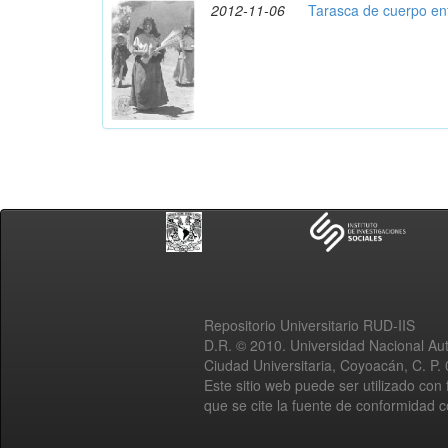
2012-11-06
Tarasca de cuerpo en
Repositorio Universitario RUD-IIS
D.R. © 2010. Universidad Nacional A
Ciudad Universitaria, Coyoacán, C. P.
Este sitio web puede ser utilizado con 
que se cite la fuente de conformidad 