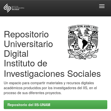
Skip
navigation
Repositorio
Universitario
Digital
Instituto de
Investigaciones Sociales
Un espacio para compartir materiales y recursos digitales
académicos producidos por los investigadores del IIS, en el
proceso de sus diferentes proyectos.
Repositorio del IIS-UNAM