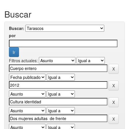
Buscar
Buscar:
por
Filtros actuales: