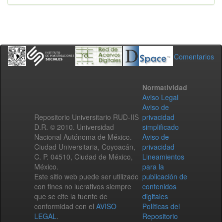
Comentarios
Normatividad
Aviso Legal
Aviso de
Repositorio Universitario RUD-IIS
privacidad
D.R. © 2010. Universidad
simplificado
Nacional Autónoma de México.
Aviso de
Ciudad Universitaria, Coyoacán,
privacidad
C. P. 04510, Ciudad de México,
Lineamientos
México.
para la
Este sitio web puede ser utilizado
publicación de
con fines no lucrativos siempre
contenidos
que se cite la fuente de
digitales
conformidad con el
AVISO
Políticas del
LEGAL
.
Repositorio