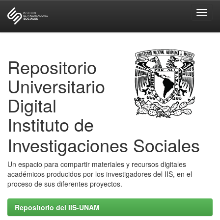
Skip
navigation
Repositorio
Universitario
Digital
Instituto de
Investigaciones Sociales
Un espacio para compartir materiales y recursos digitales
académicos producidos por los investigadores del IIS, en el
proceso de sus diferentes proyectos.
Repositorio del IIS-UNAM