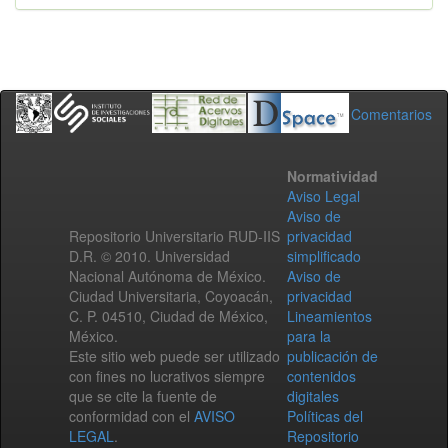
Comentarios
Normatividad
Aviso Legal
Aviso de
Repositorio Universitario RUD-IIS
privacidad
D.R. © 2010. Universidad
simplificado
Nacional Autónoma de México.
Aviso de
Ciudad Universitaria, Coyoacán,
privacidad
C. P. 04510, Ciudad de México,
Lineamientos
México.
para la
Este sitio web puede ser utilizado
publicación de
con fines no lucrativos siempre
contenidos
que se cite la fuente de
digitales
conformidad con el
AVISO
Políticas del
LEGAL
.
Repositorio