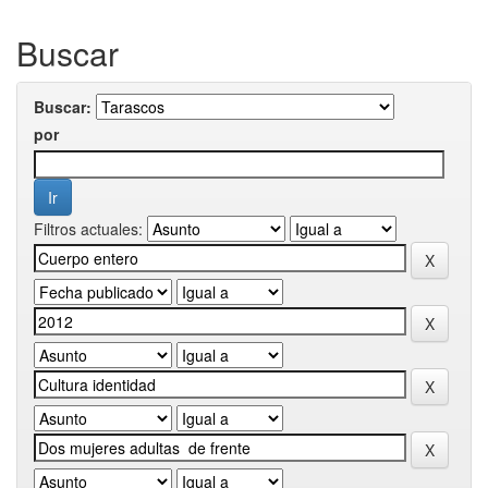
Buscar
Buscar:
por
Filtros actuales: