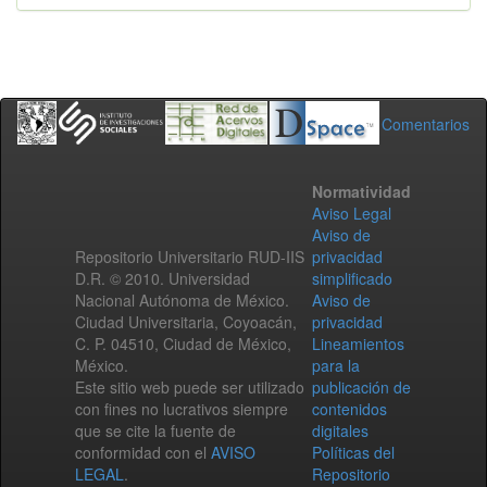
Comentarios
Normatividad
Aviso Legal
Aviso de
Repositorio Universitario RUD-IIS
privacidad
D.R. © 2010. Universidad
simplificado
Nacional Autónoma de México.
Aviso de
Ciudad Universitaria, Coyoacán,
privacidad
C. P. 04510, Ciudad de México,
Lineamientos
México.
para la
Este sitio web puede ser utilizado
publicación de
con fines no lucrativos siempre
contenidos
que se cite la fuente de
digitales
conformidad con el
AVISO
Políticas del
LEGAL
.
Repositorio