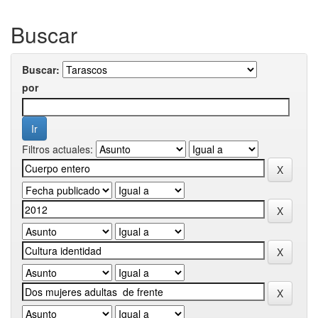
Buscar
Buscar:
por
Filtros actuales: