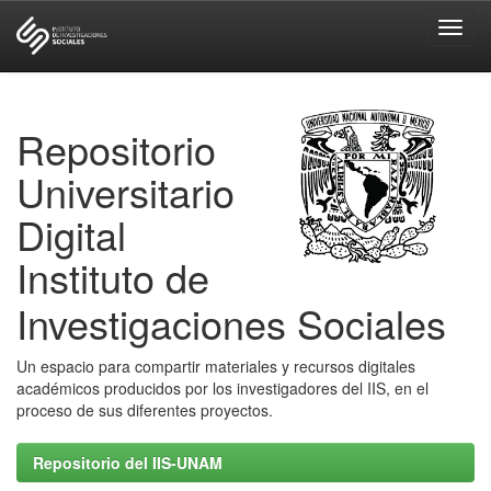
Skip
navigation
Repositorio
Universitario
Digital
Instituto de
Investigaciones Sociales
Un espacio para compartir materiales y recursos digitales
académicos producidos por los investigadores del IIS, en el
proceso de sus diferentes proyectos.
Repositorio del IIS-UNAM