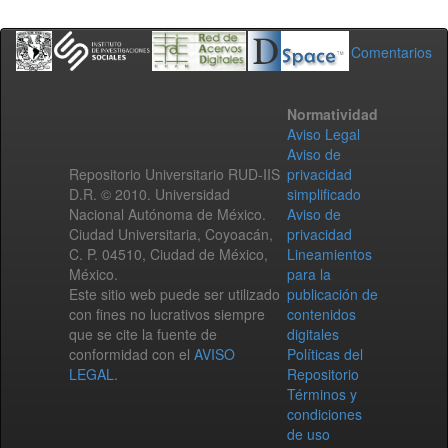
Comentarios
Normatividad
Aviso Legal
Aviso de
Repositorio Universitario RUD-IIS
privacidad
D.R. © 2010. Universidad
simplificado
Nacional Autónoma de México.
Aviso de
Ciudad Universitaria, Coyoacán,
privacidad
C. P. 04510, Ciudad de México,
Lineamientos
México.
para la
Este sitio web puede ser utilizado
publicación de
con fines no lucrativos siempre
contenidos
que se cite la fuente de
digitales
conformidad con el
AVISO
Políticas del
LEGAL
.
Repositorio
Términos y
condiciones
de uso