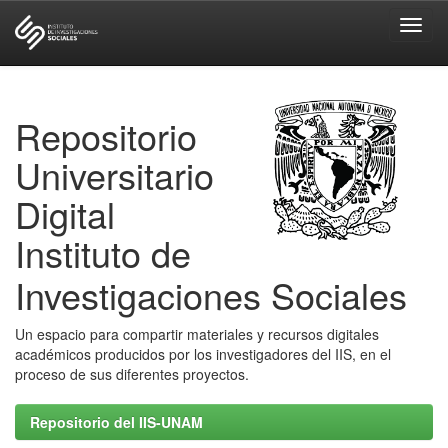
Skip
navigation
Repositorio
Universitario
Digital
Instituto de
Investigaciones Sociales
Un espacio para compartir materiales y recursos digitales
académicos producidos por los investigadores del IIS, en el
proceso de sus diferentes proyectos.
Repositorio del IIS-UNAM