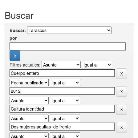
Buscar
Buscar:
por
Filtros actuales: