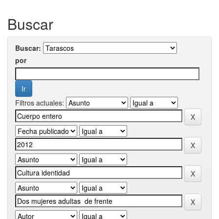
Buscar
Buscar:
por
Filtros actuales: