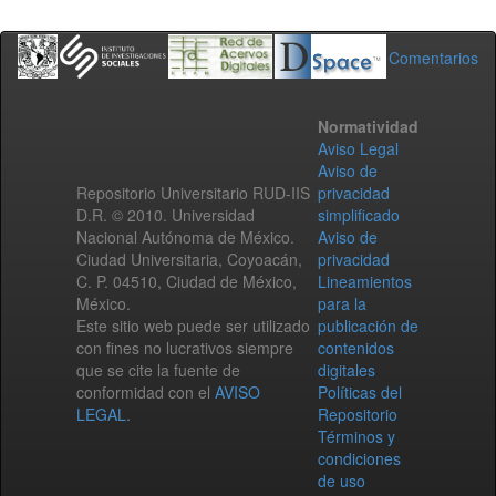
Comentarios
Normatividad
Aviso Legal
Aviso de
Repositorio Universitario RUD-IIS
privacidad
D.R. © 2010. Universidad
simplificado
Nacional Autónoma de México.
Aviso de
Ciudad Universitaria, Coyoacán,
privacidad
C. P. 04510, Ciudad de México,
Lineamientos
México.
para la
Este sitio web puede ser utilizado
publicación de
con fines no lucrativos siempre
contenidos
que se cite la fuente de
digitales
conformidad con el
AVISO
Políticas del
LEGAL
.
Repositorio
Términos y
condiciones
de uso