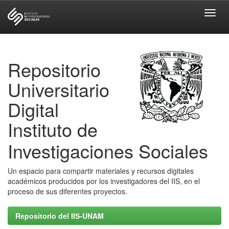
Skip
navigation
Repositorio
Universitario
Digital
Instituto de
Investigaciones Sociales
Un espacio para compartir materiales y recursos digitales
académicos producidos por los investigadores del IIS, en el
proceso de sus diferentes proyectos.
Repositorio del IIS-UNAM