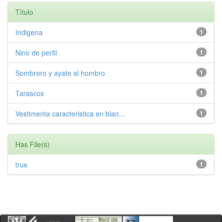
Título
Indigena
1
Nino de perfil
1
Sombrero y ayate al hombro
1
Tarascos
1
Vestimenta caracteristica en blan...
1
Has File(s)
true
1