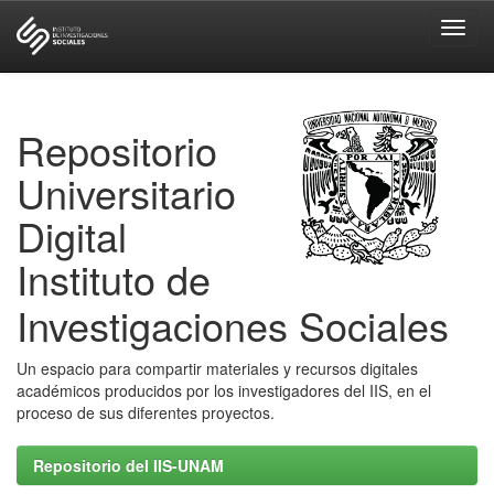
Skip
navigation
Repositorio
Universitario
Digital
Instituto de
Investigaciones Sociales
Un espacio para compartir materiales y recursos digitales
académicos producidos por los investigadores del IIS, en el
proceso de sus diferentes proyectos.
Repositorio del IIS-UNAM