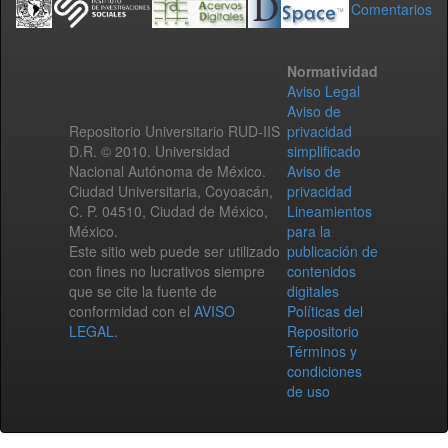
Comentarios
Normatividad
Aviso Legal
Aviso de
Repositorio Universitario RUD-IIS
privacidad
D.R. © 2010. Universidad
simplificado
Nacional Autónoma de México.
Aviso de
Ciudad Universitaria, Coyoacán,
privacidad
C. P. 04510, Ciudad de México,
Lineamientos
México.
para la
Este sitio web puede ser utilizado
publicación de
con fines no lucrativos siempre
contenidos
que se cite la fuente de
digitales
conformidad con el
AVISO
Políticas del
LEGAL
.
Repositorio
Términos y
condiciones
de uso