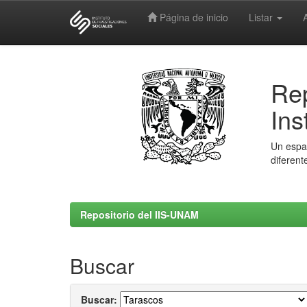
Página de inicio
Listar
Skip
navigation
Rep
Ins
Un espac
diferent
Repositorio del IIS-UNAM
Buscar
Buscar: