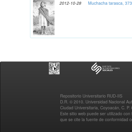
2012-10-28
Muchacha tarasca, 37
Repositorio Universitario RUD-IIS
D.R. © 2010. Universidad Nacional A
Ciudad Universitaria, Coyoacán, C. P.
Este sitio web puede ser utilizado con 
que se cite la fuente de conformidad 