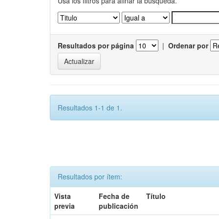
Usa los filtros para afinar la busqueda.
Resultados por página
|
Ordenar por
Resultados 1-1 de 1.
Resultados por ítem:
Vista
Fecha de
Título
previa
publicación