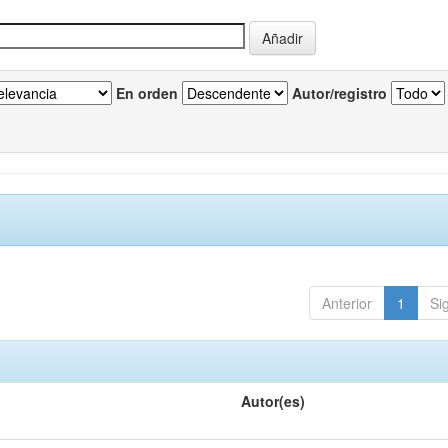
En orden
Autor/registro
Anterior
1
Si
Autor(es)