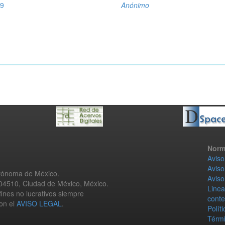
39
Anónimo
Norm
Aviso
Aviso
utónoma de México.
Aviso
 04510, Ciudad de México, México.
Linea
fines no lucrativos siempre
conte
con el
AVISO LEGAL
.
Polít
Térmi