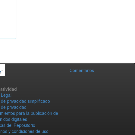
Comentarios
atividad
 Legal
 de privacidad simplificado
 de privacidad
mientos para la publicación de
nidos digitales
icas del Repositorio
nos y condiciones de uso