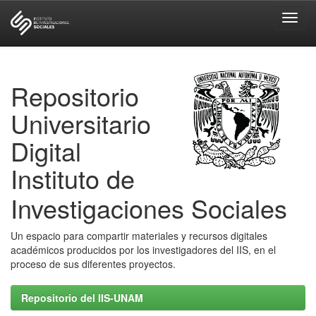
Skip
navigation
Repositorio
Universitario
Digital
Instituto de
Investigaciones Sociales
Un espacio para compartir materiales y recursos digitales
académicos producidos por los investigadores del IIS, en el
proceso de sus diferentes proyectos.
Repositorio del IIS-UNAM