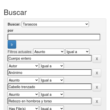
Buscar
Buscar:
por
Filtros actuales: