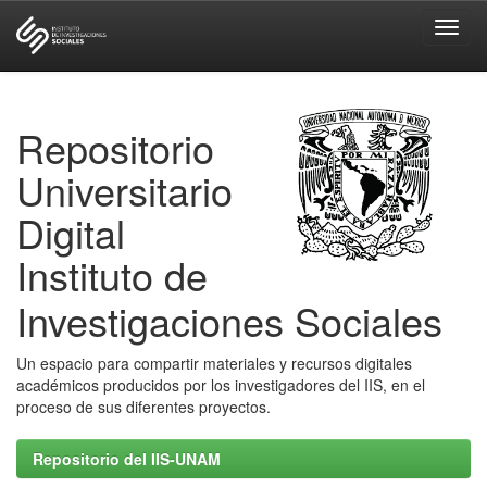
Skip
navigation
Repositorio
Universitario
Digital
Instituto de
Investigaciones Sociales
Un espacio para compartir materiales y recursos digitales
académicos producidos por los investigadores del IIS, en el
proceso de sus diferentes proyectos.
Repositorio del IIS-UNAM