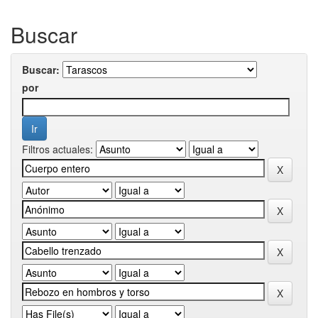
Buscar
Buscar:
por
Filtros actuales: