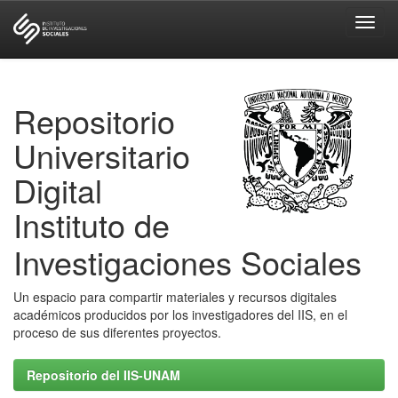
Skip
navigation
Repositorio
Universitario
Digital
Instituto de
Investigaciones Sociales
Un espacio para compartir materiales y recursos digitales
académicos producidos por los investigadores del IIS, en el
proceso de sus diferentes proyectos.
Repositorio del IIS-UNAM