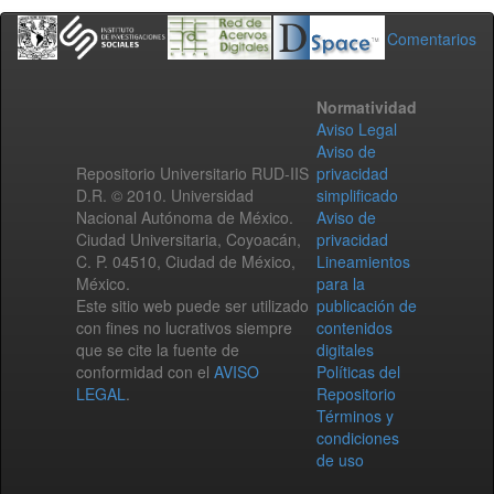
Comentarios
Normatividad
Aviso Legal
Aviso de
Repositorio Universitario RUD-IIS
privacidad
D.R. © 2010. Universidad
simplificado
Nacional Autónoma de México.
Aviso de
Ciudad Universitaria, Coyoacán,
privacidad
C. P. 04510, Ciudad de México,
Lineamientos
México.
para la
Este sitio web puede ser utilizado
publicación de
con fines no lucrativos siempre
contenidos
que se cite la fuente de
digitales
conformidad con el
AVISO
Políticas del
LEGAL
.
Repositorio
Términos y
condiciones
de uso