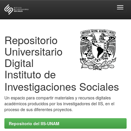
Skip
navigation
Repositorio
Universitario
Digital
Instituto de
Investigaciones Sociales
Un espacio para compartir materiales y recursos digitales
académicos producidos por los investigadores del IIS, en el
proceso de sus diferentes proyectos.
Repositorio del IIS-UNAM