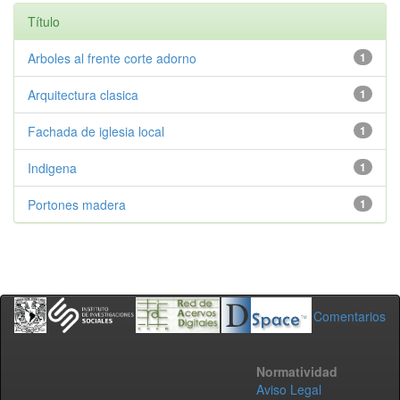
Título
Arboles al frente corte adorno
1
Arquitectura clasica
1
Fachada de iglesia local
1
Indigena
1
Portones madera
1
Comentarios
Normatividad
Aviso Legal