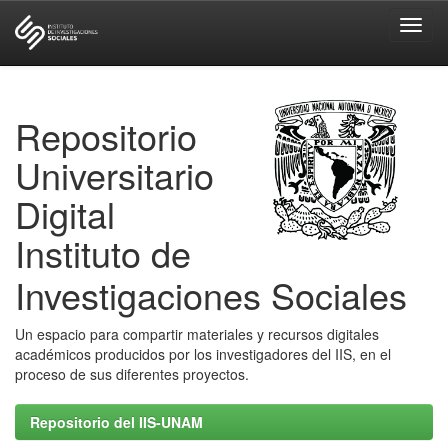
Skip
navigation
Repositorio
Universitario
Digital
Instituto de
Investigaciones Sociales
Un espacio para compartir materiales y recursos digitales
académicos producidos por los investigadores del IIS, en el
proceso de sus diferentes proyectos.
Repositorio del IIS-UNAM