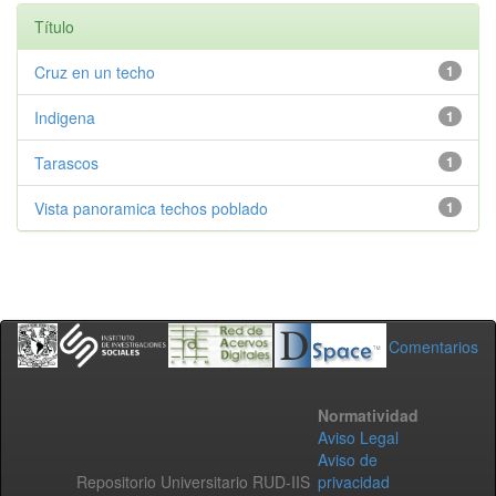
Título
Cruz en un techo
1
Indigena
1
Tarascos
1
Vista panoramica techos poblado
1
Comentarios
Normatividad
Aviso Legal
Aviso de
Repositorio Universitario RUD-IIS
privacidad