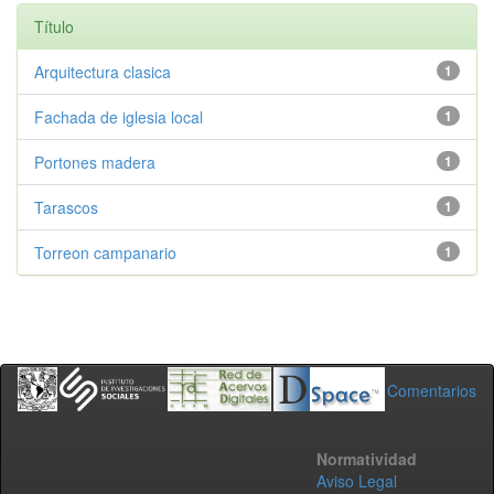
Título
Arquitectura clasica
1
Fachada de iglesia local
1
Portones madera
1
Tarascos
1
Torreon campanario
1
Comentarios
Normatividad
Aviso Legal