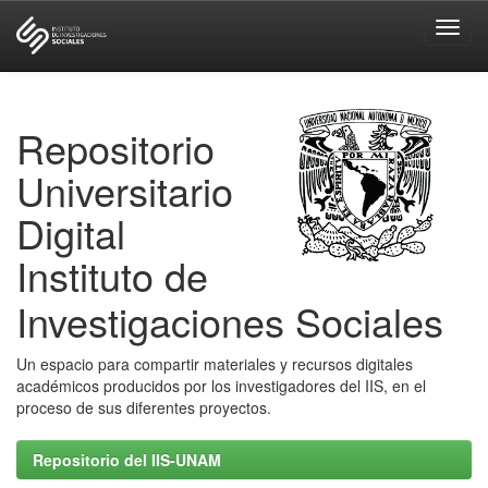
Skip
navigation
Repositorio
Universitario
Digital
Instituto de
Investigaciones Sociales
Un espacio para compartir materiales y recursos digitales
académicos producidos por los investigadores del IIS, en el
proceso de sus diferentes proyectos.
Repositorio del IIS-UNAM