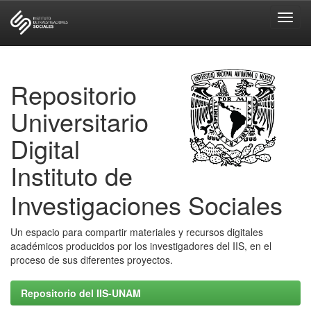
Skip
navigation
Repositorio
Universitario
Digital
Instituto de
Investigaciones Sociales
Un espacio para compartir materiales y recursos digitales
académicos producidos por los investigadores del IIS, en el
proceso de sus diferentes proyectos.
Repositorio del IIS-UNAM