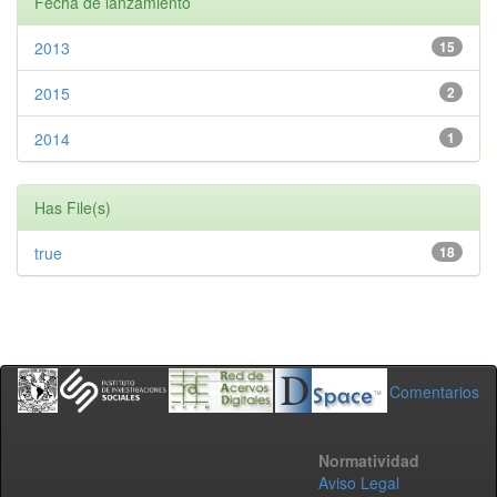
Fecha de lanzamiento
2013
15
2015
2
2014
1
Has File(s)
true
18
Comentarios
Normatividad
Aviso Legal