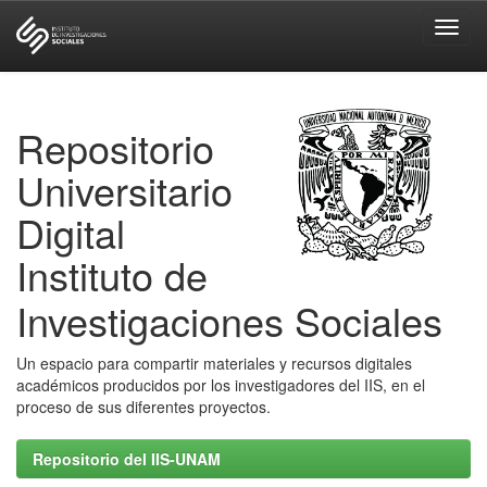
Skip
navigation
Repositorio
Universitario
Digital
Instituto de
Investigaciones Sociales
Un espacio para compartir materiales y recursos digitales
académicos producidos por los investigadores del IIS, en el
proceso de sus diferentes proyectos.
Repositorio del IIS-UNAM