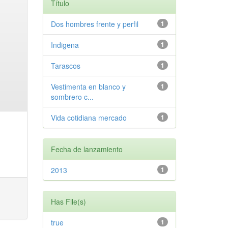
Título
Dos hombres frente y perfil
1
Indigena
1
Tarascos
1
Vestimenta en blanco y
1
sombrero c...
Vida cotidiana mercado
1
Fecha de lanzamiento
2013
1
Has File(s)
true
1