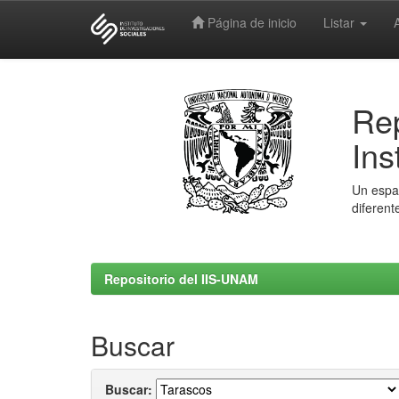
Página de inicio
Listar
Skip
navigation
Rep
Ins
Un espac
diferent
Repositorio del IIS-UNAM
Buscar
Buscar: