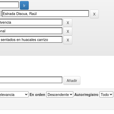
En orden
Autor/registro