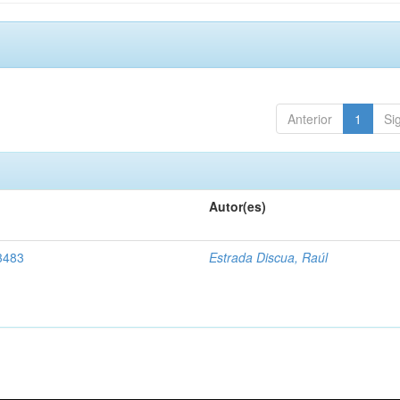
Anterior
1
Si
Autor(es)
3483
Estrada Discua, Raúl