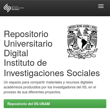
Skip
navigation
Repositorio
Universitario
Digital
Instituto de
Investigaciones Sociales
Un espacio para compartir materiales y recursos digitales
académicos producidos por los investigadores del IIS, en el
proceso de sus diferentes proyectos.
Repositorio del IIS-UNAM