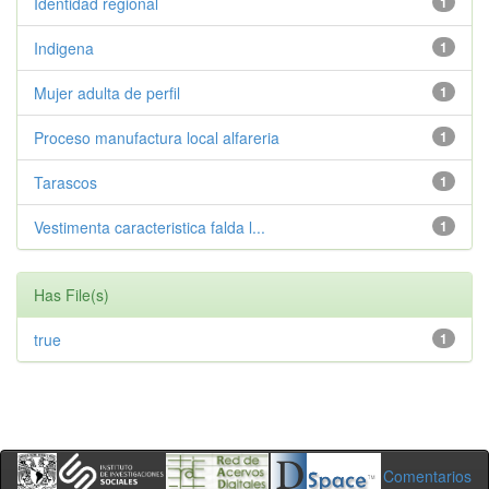
Identidad regional
1
Indigena
1
Mujer adulta de perfil
1
Proceso manufactura local alfareria
1
Tarascos
1
Vestimenta caracteristica falda l...
1
Has File(s)
true
1
Comentarios