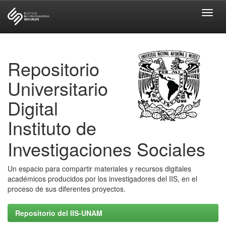
Skip
navigation
Repositorio
Universitario
Digital
Instituto de
Investigaciones Sociales
Un espacio para compartir materiales y recursos digitales
académicos producidos por los investigadores del IIS, en el
proceso de sus diferentes proyectos.
Repositorio del IIS-UNAM