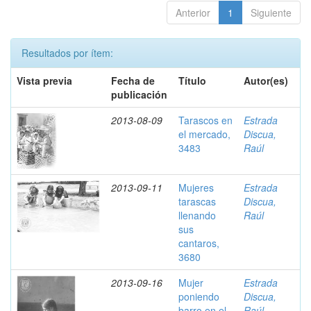
Anterior
1
Siguiente
Resultados por ítem:
Vista previa
Fecha de
Título
Autor(es)
publicación
2013-08-09
Tarascos en
Estrada
el mercado,
Discua,
3483
Raúl
2013-09-11
Mujeres
Estrada
tarascas
Discua,
llenando
Raúl
sus
cantaros,
3680
2013-09-16
Mujer
Estrada
poniendo
Discua,
barro en el
Raúl