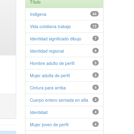
Título
Indigena
44
Vida cotidiana trabajo
13
Identidad significado dibujo
7
Identidad regional
6
Hombre adulto de perfil
5
Mujer adulta de perfil
5
Cintura para arriba
4
Cuerpo entero sentada en silla
4
Identidad
4
Mujer joven de perfil
4