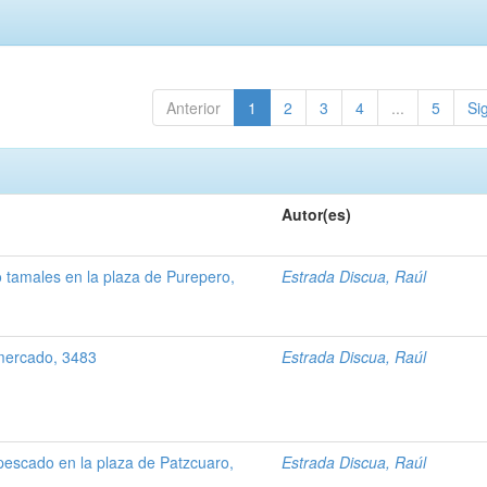
Anterior
1
2
3
4
...
5
Si
Autor(es)
 tamales en la plaza de Purepero,
Estrada Discua, Raúl
mercado, 3483
Estrada Discua, Raúl
escado en la plaza de Patzcuaro,
Estrada Discua, Raúl