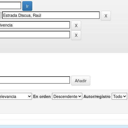
En orden
Autor/registro