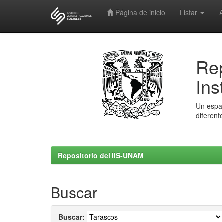
Página de inicio
Listar
Skip
navigation
Rep
Ins
Un espac
diferent
Repositorio del IIS-UNAM
Buscar
Buscar: