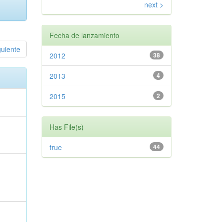
next >
Fecha de lanzamiento
guiente
2012
38
2013
4
2015
2
Has File(s)
true
44