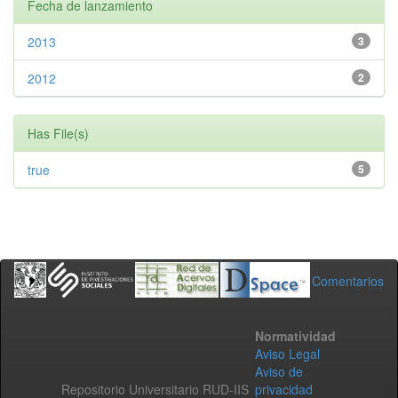
Fecha de lanzamiento
2013
3
2012
2
Has File(s)
true
5
Comentarios
Normatividad
Aviso Legal
Aviso de
Repositorio Universitario RUD-IIS
privacidad