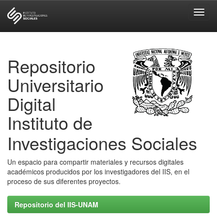
Skip
navigation
Repositorio
Universitario
Digital
Instituto de
Investigaciones Sociales
Un espacio para compartir materiales y recursos digitales
académicos producidos por los investigadores del IIS, en el
proceso de sus diferentes proyectos.
Repositorio del IIS-UNAM