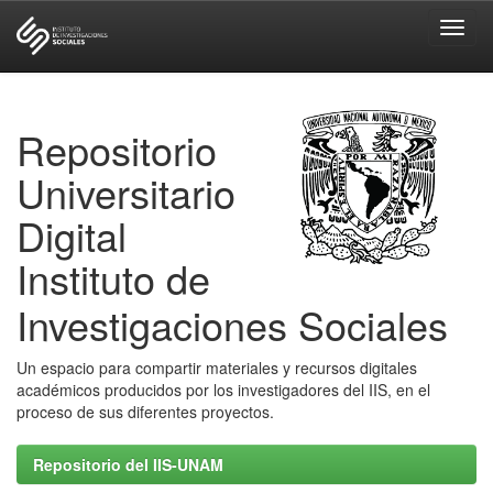
Skip
navigation
Repositorio
Universitario
Digital
Instituto de
Investigaciones Sociales
Un espacio para compartir materiales y recursos digitales
académicos producidos por los investigadores del IIS, en el
proceso de sus diferentes proyectos.
Repositorio del IIS-UNAM