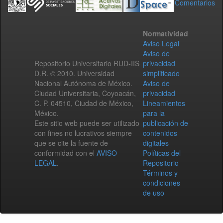
Comentarios
Normatividad
Aviso Legal
Aviso de
Repositorio Universitario RUD-IIS
privacidad
D.R. © 2010. Universidad
simplificado
Nacional Autónoma de México.
Aviso de
Ciudad Universitaria, Coyoacán,
privacidad
C. P. 04510, Ciudad de México,
Lineamientos
México.
para la
Este sitio web puede ser utilizado
publicación de
con fines no lucrativos siempre
contenidos
que se cite la fuente de
digitales
conformidad con el
AVISO
Políticas del
LEGAL
.
Repositorio
Términos y
condiciones
de uso