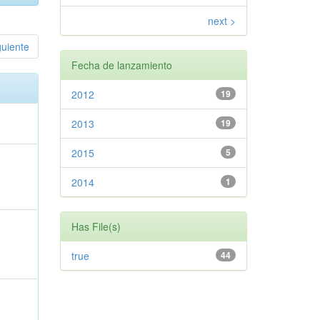
next >
guiente
Fecha de lanzamiento
2012
19
2013
19
2015
5
2014
1
Has File(s)
true
44