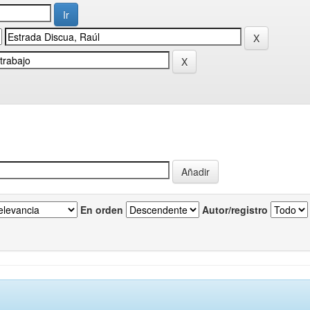
En orden
Autor/registro