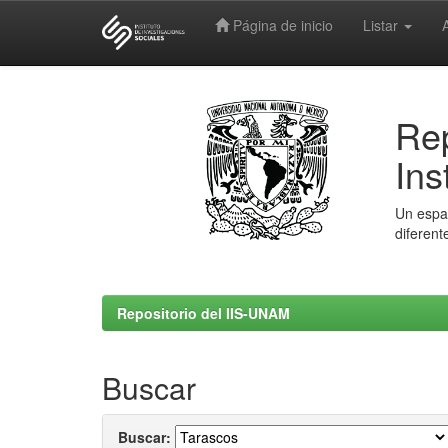
Página de inicio
Listar
Skip
navigation
Rep
Ins
Un espac
diferent
Repositorio del IIS-UNAM
Buscar
Buscar: