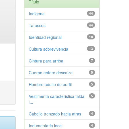
Título
Indigena
44
Tarascos
44
Identidad regional
18
Cultura sobrevivencia
13
Cintura para arriba
7
Cuerpo entero descalza
5
Hombre adulto de perfil
5
Vestimenta caracteristica falda
5
l...
Cabello trenzado hacia atras
4
Indumentaria local
4