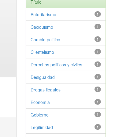
Título
Autoritarismo
1
Caciquismo
1
Cambio politico
1
Clientelismo
1
Derechos politicos y civiles
1
Desigualdad
1
Drogas ilegales
1
Economia
1
Gobierno
1
Legitimidad
1