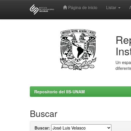
Página de inicio
Listar
Skip
navigation
Rep
Ins
Un espac
diferent
Repositorio del IIS-UNAM
Buscar
Buscar: