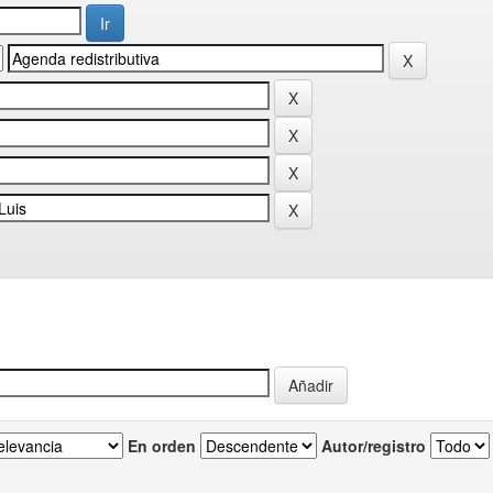
En orden
Autor/registro