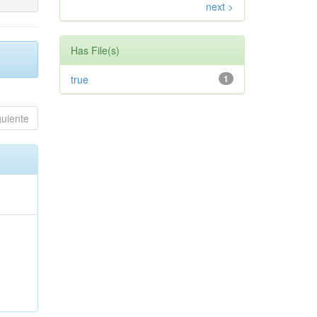
next >
Has File(s)
true
1
guiente