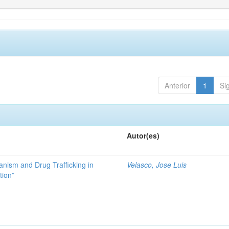
Anterior
1
Si
Autor(es)
ianism and Drug Trafficking in
Velasco, Jose Luis
tion”