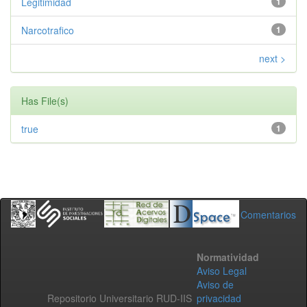
Legitimidad
1
Narcotrafico
1
next >
Has File(s)
true
1
Comentarios
Normatividad
Aviso Legal
Aviso de
Repositorio Universitario RUD-IIS
privacidad