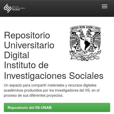
Skip
navigation
Repositorio
Universitario
Digital
Instituto de
Investigaciones Sociales
Un espacio para compartir materiales y recursos digitales
académicos producidos por los investigadores del IIS, en el
proceso de sus diferentes proyectos.
Repositorio del IIS-UNAM