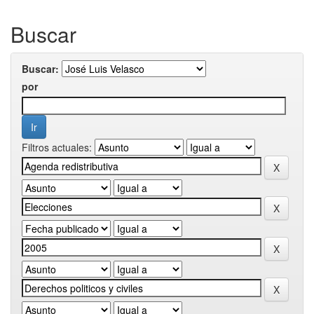
Buscar
Buscar:
por
Filtros actuales: