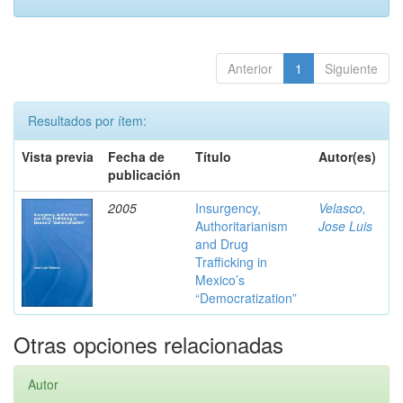
Anterior
1
Siguiente
Resultados por ítem:
Vista previa
Fecha de
Título
Autor(es)
publicación
2005
Insurgency,
Velasco,
Authoritarianism
Jose Luis
and Drug
Trafficking in
Mexico’s
“Democratization”
Otras opciones relacionadas
Autor