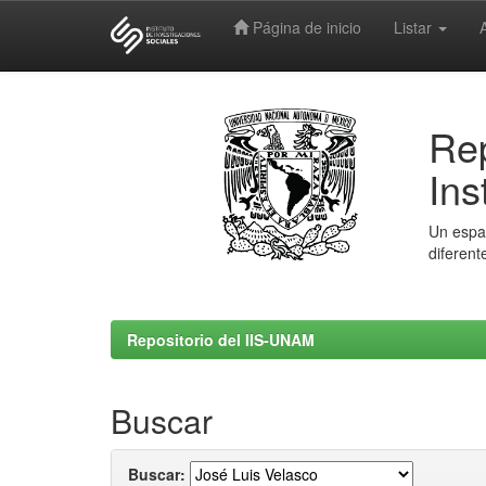
Página de inicio
Listar
Skip
navigation
Rep
Ins
Un espac
diferent
Repositorio del IIS-UNAM
Buscar
Buscar: