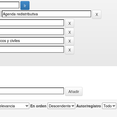
En orden
Autor/registro