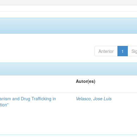
Anterior
1
Si
Autor(es)
ianism and Drug Trafficking in
Velasco, Jose Luis
tion”