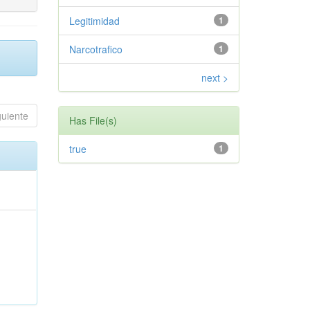
Legitimidad
1
Narcotrafico
1
next >
guiente
Has File(s)
true
1