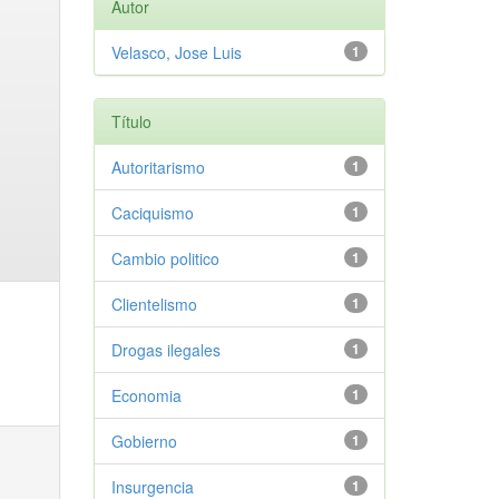
Autor
Velasco, Jose Luis
1
Título
Autoritarismo
1
Caciquismo
1
Cambio politico
1
Clientelismo
1
Drogas ilegales
1
Economia
1
Gobierno
1
Insurgencia
1