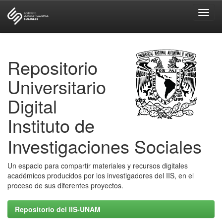
Skip
navigation
Repositorio
Universitario
Digital
Instituto de
Investigaciones Sociales
Un espacio para compartir materiales y recursos digitales
académicos producidos por los investigadores del IIS, en el
proceso de sus diferentes proyectos.
Repositorio del IIS-UNAM