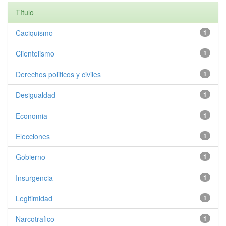
Título
Caciquismo
1
Clientelismo
1
Derechos politicos y civiles
1
Desigualdad
1
Economia
1
Elecciones
1
Gobierno
1
Insurgencia
1
Legitimidad
1
Narcotrafico
1