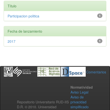
Título
Participacion politica
1
Fecha de lanzamiento
2017
1
Comentarios
Normatividad
Aviso Legal
Aviso de
Repositorio Universitario RUD-IIS
privacidad
D.R. © 2010. Universidad
simplificado