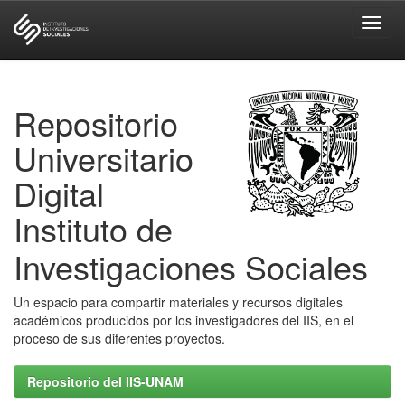
Skip
navigation
Repositorio
Universitario
Digital
Instituto de
Investigaciones Sociales
Un espacio para compartir materiales y recursos digitales
académicos producidos por los investigadores del IIS, en el
proceso de sus diferentes proyectos.
Repositorio del IIS-UNAM