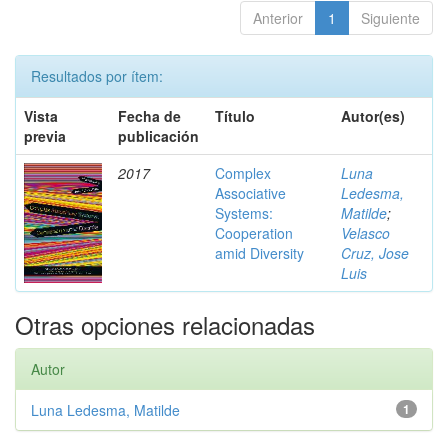
Anterior
1
Siguiente
Resultados por ítem:
Vista
Fecha de
Título
Autor(es)
previa
publicación
2017
Complex
Luna
Associative
Ledesma,
Systems:
Matilde
;
Cooperation
Velasco
amid Diversity
Cruz, Jose
Luis
Otras opciones relacionadas
Autor
Luna Ledesma, Matilde
1