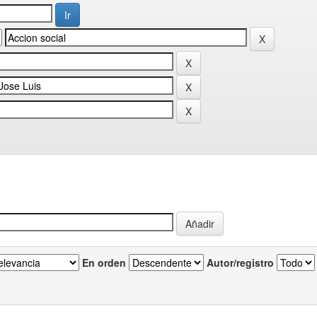
En orden
Autor/registro