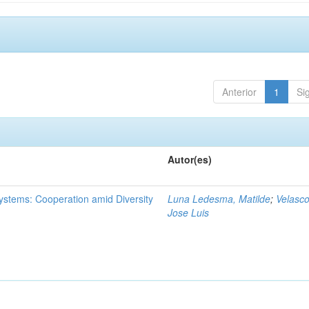
Anterior
1
Si
Autor(es)
ystems: Cooperation amid Diversity
Luna Ledesma, Matilde
;
Velasco
Jose Luis