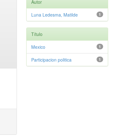
Autor
Luna Ledesma, Matilde
1
Título
Mexico
1
Participacion politica
1