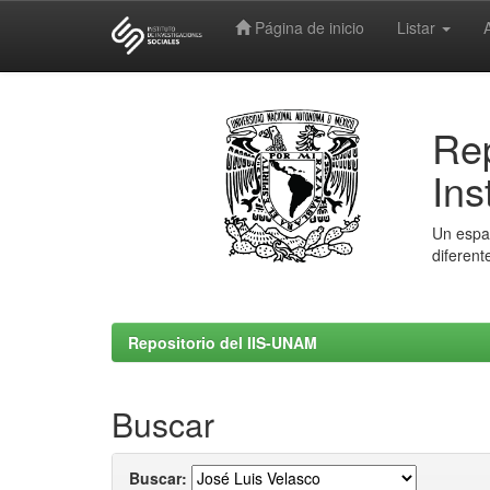
Página de inicio
Listar
Skip
navigation
Rep
Ins
Un espac
diferent
Repositorio del IIS-UNAM
Buscar
Buscar: