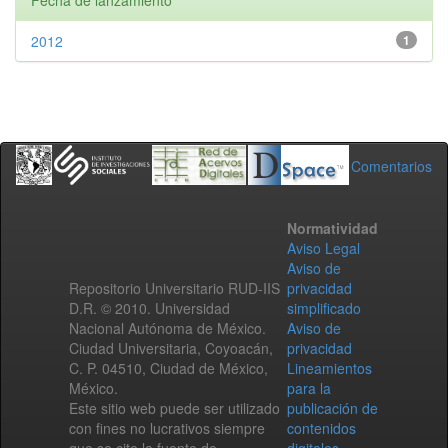
Fecha de lanzamiento
2012
1
Comentarios
Normatividad
Aviso Legal
Aviso de
Repositorio Universitario RUD-IIS
privacidad
D.R. © 2010. Universidad
simplificado
Nacional Autónoma de México.
Aviso de
Ciudad Universitaria, Coyoacán,
privacidad
C. P. 04510, Ciudad de México,
Lineamientos
México.
para la
Este sitio web puede ser utilizado
publicación de
con fines no lucrativos siempre
contenidos