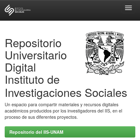
Skip
navigation
Repositorio
Universitario
Digital
Instituto de
Investigaciones Sociales
Un espacio para compartir materiales y recursos digitales
académicos producidos por los investigadores del IIS, en el
proceso de sus diferentes proyectos.
Repositorio del IIS-UNAM