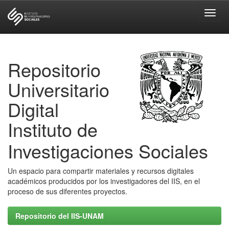
Skip
navigation
Repositorio
Universitario
Digital
Instituto de
Investigaciones Sociales
Un espacio para compartir materiales y recursos digitales
académicos producidos por los investigadores del IIS, en el
proceso de sus diferentes proyectos.
Repositorio del IIS-UNAM