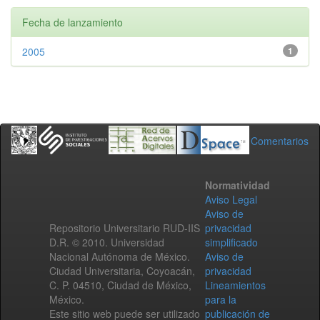
Fecha de lanzamiento
2005
1
Comentarios
Normatividad
Aviso Legal
Aviso de
Repositorio Universitario RUD-IIS
privacidad
D.R. © 2010. Universidad
simplificado
Nacional Autónoma de México.
Aviso de
Ciudad Universitaria, Coyoacán,
privacidad
C. P. 04510, Ciudad de México,
Lineamientos
México.
para la
Este sitio web puede ser utilizado
publicación de