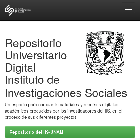
Skip
navigation
Repositorio
Universitario
Digital
Instituto de
Investigaciones Sociales
Un espacio para compartir materiales y recursos digitales
académicos producidos por los investigadores del IIS, en el
proceso de sus diferentes proyectos.
Repositorio del IIS-UNAM