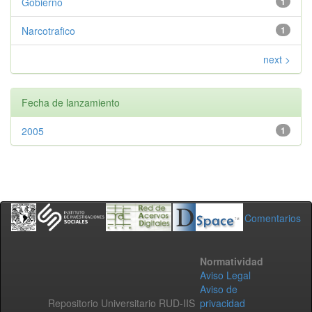
Gobierno
1
Narcotrafico
1
next >
Fecha de lanzamiento
2005
1
Comentarios
Normatividad
Aviso Legal
Aviso de
Repositorio Universitario RUD-IIS
privacidad