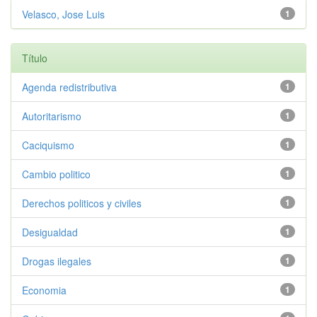
Velasco, Jose Luis
1
Título
Agenda redistributiva
1
Autoritarismo
1
Caciquismo
1
Cambio politico
1
Derechos politicos y civiles
1
Desigualdad
1
Drogas ilegales
1
Economia
1