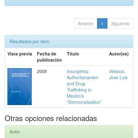
Anterior
1
Siguiente
Resultados por ítem:
Vista previa
Fecha de
Título
Autor(es)
publicación
2005
Insurgency,
Velasco,
Authoritarianism
Jose Luis
and Drug
Trafficking in
Mexico’s
“Democratization”
Otras opciones relacionadas
Autor