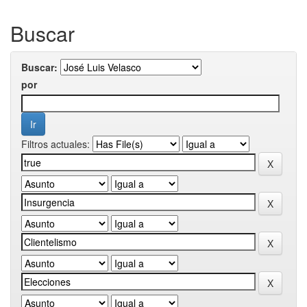
Buscar
Buscar:
por
Filtros actuales: