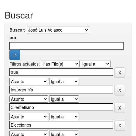
Buscar
Buscar:
por
Filtros actuales: