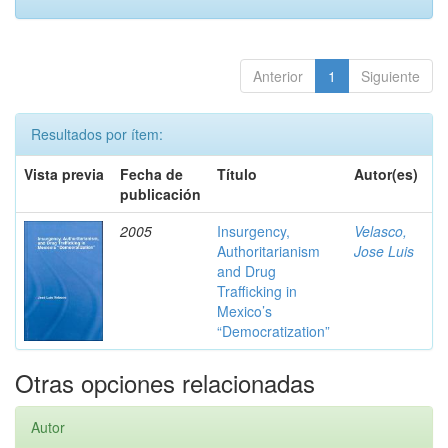
Anterior
1
Siguiente
Resultados por ítem:
Vista previa
Fecha de
Título
Autor(es)
publicación
2005
Insurgency,
Velasco,
Authoritarianism
Jose Luis
and Drug
Trafficking in
Mexico’s
“Democratization”
Otras opciones relacionadas
Autor