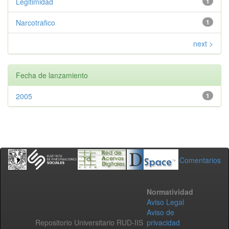
Legitimidad
1
Narcotrafico
1
next >
Fecha de lanzamiento
2005
1
Comentarios
Normatividad
Aviso Legal
Aviso de
Repositorio Universitario RUD-IIS
privacidad