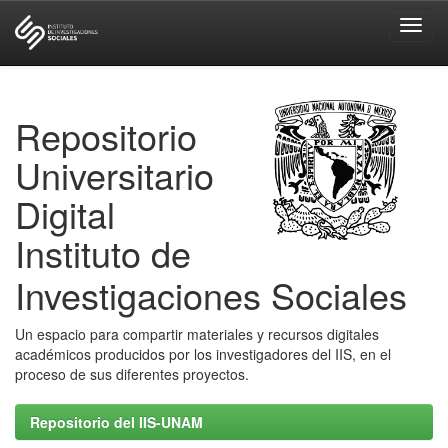
Skip
navigation
Repositorio
Universitario
Digital
Instituto de
Investigaciones Sociales
Un espacio para compartir materiales y recursos digitales
académicos producidos por los investigadores del IIS, en el
proceso de sus diferentes proyectos.
Repositorio del IIS-UNAM