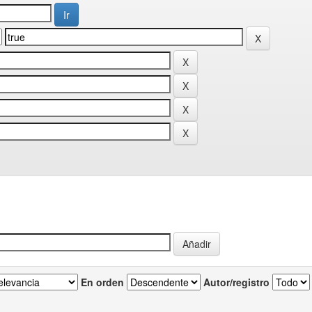
En orden
Autor/registro