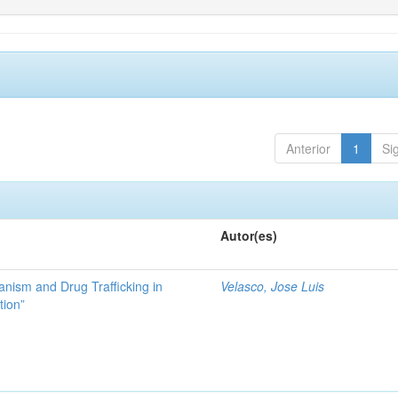
Anterior
1
Si
Autor(es)
ianism and Drug Trafficking in
Velasco, Jose Luis
tion”