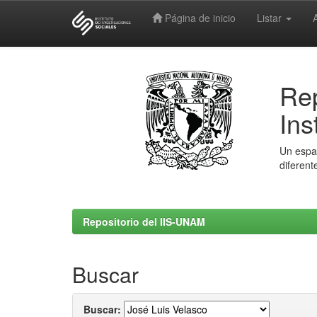
Página de inicio
Listar
Skip
navigation
Rep
Ins
Un espac
diferent
Repositorio del IIS-UNAM
Buscar
Buscar: