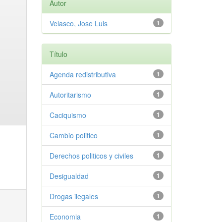
Autor
Velasco, Jose Luis
1
Título
Agenda redistributiva
1
Autoritarismo
1
Caciquismo
1
Cambio politico
1
Derechos politicos y civiles
1
Desigualdad
1
Drogas ilegales
1
Economia
1