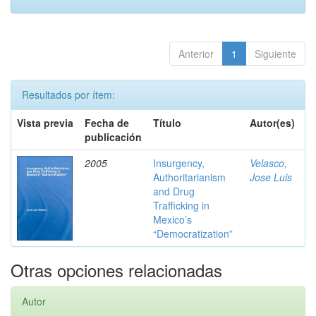
Anterior
1
Siguiente
Resultados por ítem:
Vista previa
Fecha de
Título
Autor(es)
publicación
2005
Insurgency,
Velasco,
Authoritarianism
Jose Luis
and Drug
Trafficking in
Mexico’s
“Democratization”
Otras opciones relacionadas
Autor