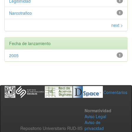
Legitimidad
1
Narcotrafico
1
next >
Fecha de lanzamiento
2005
1
Comentarios
Normatividad
Aviso Legal
Aviso de
Repositorio Universitario RUD-IIS
privacidad