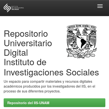
Skip
navigation
Repositorio
Universitario
Digital
Instituto de
Investigaciones Sociales
Un espacio para compartir materiales y recursos digitales
académicos producidos por los investigadores del IIS, en el
proceso de sus diferentes proyectos.
Repositorio del IIS-UNAM