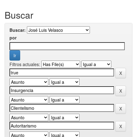
Buscar
Buscar:
por
Filtros actuales: