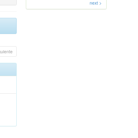
next >
guiente