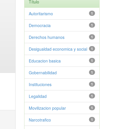
Título
Autoritarismo
1
Democracia
1
Derechos humanos
1
Desigualdad economica y social
1
Educacion basica
1
Gobernabilidad
1
Instituciones
1
Legalidad
1
Movilizacion popular
1
Narcotrafico
1