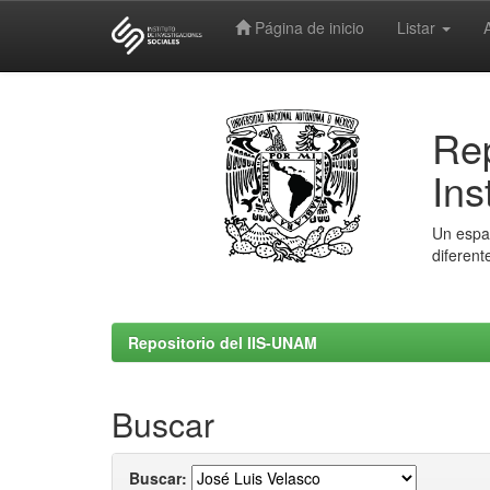
Página de inicio
Listar
Skip
navigation
Rep
Ins
Un espac
diferent
Repositorio del IIS-UNAM
Buscar
Buscar: