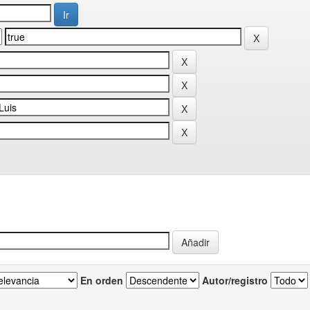
En orden
Autor/registro