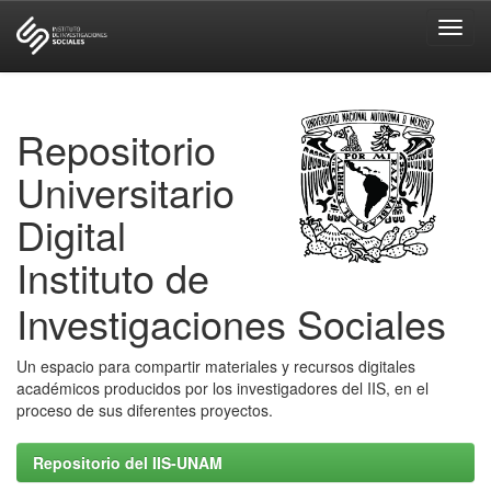
Skip
navigation
Repositorio
Universitario
Digital
Instituto de
Investigaciones Sociales
Un espacio para compartir materiales y recursos digitales
académicos producidos por los investigadores del IIS, en el
proceso de sus diferentes proyectos.
Repositorio del IIS-UNAM