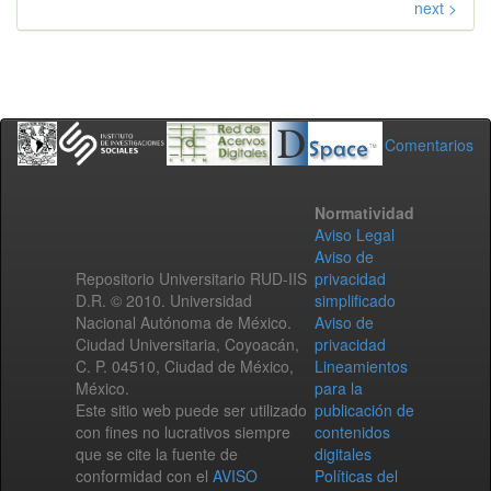
next >
Comentarios
Normatividad
Aviso Legal
Aviso de
Repositorio Universitario RUD-IIS
privacidad
D.R. © 2010. Universidad
simplificado
Nacional Autónoma de México.
Aviso de
Ciudad Universitaria, Coyoacán,
privacidad
C. P. 04510, Ciudad de México,
Lineamientos
México.
para la
Este sitio web puede ser utilizado
publicación de
con fines no lucrativos siempre
contenidos
que se cite la fuente de
digitales
conformidad con el
AVISO
Políticas del