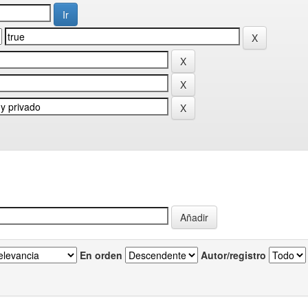
En orden
Autor/registro