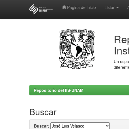
Página de inicio
Listar
Skip
navigation
Rep
Ins
Un espac
diferent
Repositorio del IIS-UNAM
Buscar
Buscar: