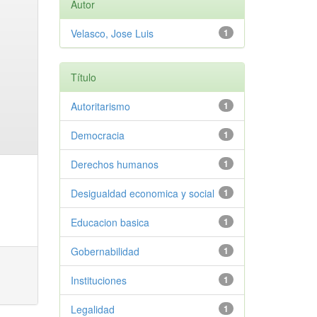
Autor
Velasco, Jose Luis
1
Título
Autoritarismo
1
Democracia
1
Derechos humanos
1
Desigualdad economica y social
1
Educacion basica
1
Gobernabilidad
1
Instituciones
1
Legalidad
1