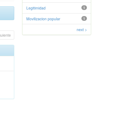
Legitimidad
1
Movilizacion popular
1
next >
guiente