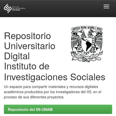
Skip
navigation
Repositorio
Universitario
Digital
Instituto de
Investigaciones Sociales
Un espacio para compartir materiales y recursos digitales
académicos producidos por los investigadores del IIS, en el
proceso de sus diferentes proyectos.
Repositorio del IIS-UNAM