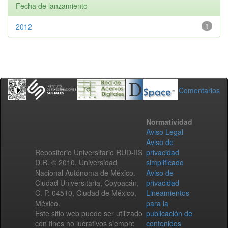
Fecha de lanzamiento
2012
1
Comentarios
Normatividad
Aviso Legal
Aviso de
Repositorio Universitario RUD-IIS
privacidad
D.R. © 2010. Universidad
simplificado
Nacional Autónoma de México.
Aviso de
Ciudad Universitaria, Coyoacán,
privacidad
C. P. 04510, Ciudad de México,
Lineamientos
México.
para la
Este sitio web puede ser utilizado
publicación de
con fines no lucrativos siempre
contenidos