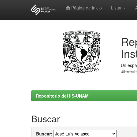
Página de inicio
Listar
Skip
navigation
Rep
Ins
Un espac
diferent
Repositorio del IIS-UNAM
Buscar
Buscar: