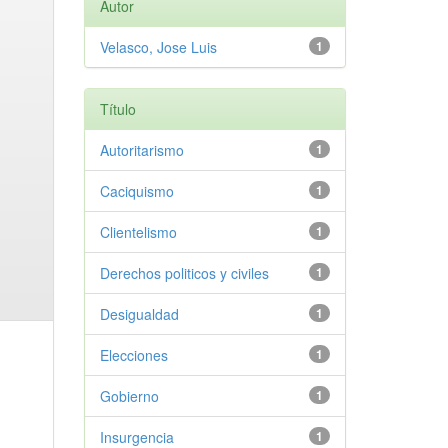
Autor
Velasco, Jose Luis
1
Título
Autoritarismo
1
Caciquismo
1
Clientelismo
1
Derechos politicos y civiles
1
Desigualdad
1
Elecciones
1
Gobierno
1
Insurgencia
1