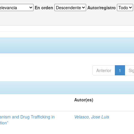
En orden
Autor/registro
Anterior
1
Si
Autor(es)
ianism and Drug Trafficking in
Velasco, Jose Luis
tion”