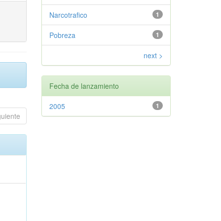
Narcotrafico
1
Pobreza
1
next >
Fecha de lanzamiento
2005
1
guiente