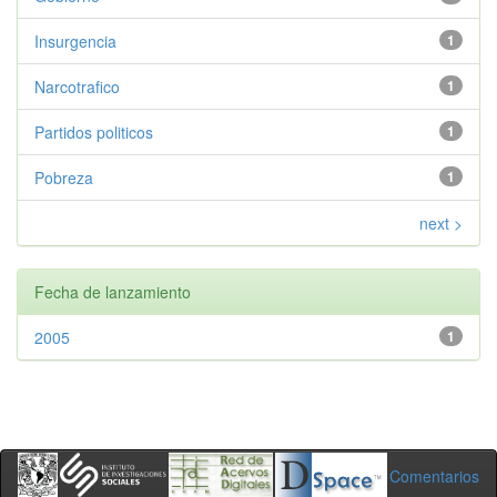
Insurgencia
1
Narcotrafico
1
Partidos politicos
1
Pobreza
1
next >
Fecha de lanzamiento
2005
1
Comentarios