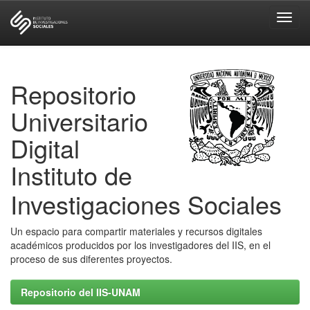
Skip
navigation
Repositorio
Universitario
Digital
Instituto de
Investigaciones Sociales
Un espacio para compartir materiales y recursos digitales
académicos producidos por los investigadores del IIS, en el
proceso de sus diferentes proyectos.
Repositorio del IIS-UNAM