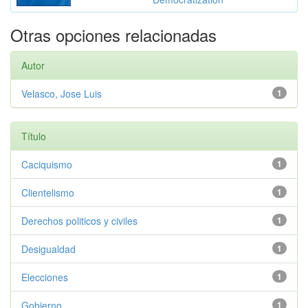
Otras opciones relacionadas
Autor
Velasco, Jose Luis
1
Título
Caciquismo
1
Clientelismo
1
Derechos politicos y civiles
1
Desigualdad
1
Elecciones
1
Gobierno
1