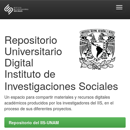
Skip
navigation
Repositorio
Universitario
Digital
Instituto de
Investigaciones Sociales
Un espacio para compartir materiales y recursos digitales
académicos producidos por los investigadores del IIS, en el
proceso de sus diferentes proyectos.
Repositorio del IIS-UNAM