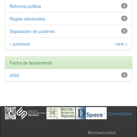
Reforma politica
1
Reglas electorales
1
Separacion de poderes
1
< previous
next >
Fecha de lanzamiento
2005
1
Comentarios
Normatividad