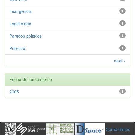
Insurgencia
1
Legitimidad
1
Partidos politicos
1
Pobreza
1
next >
Fecha de lanzamiento
2005
1
Comentarios