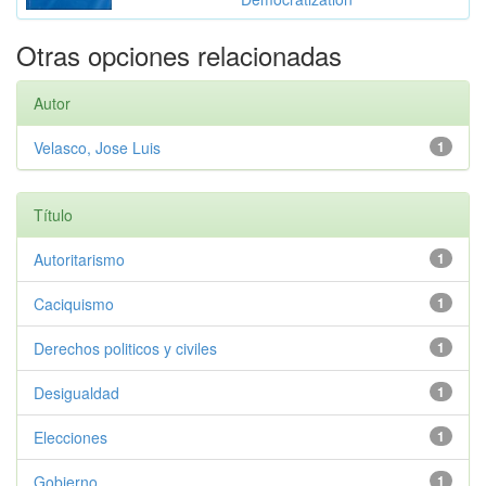
Otras opciones relacionadas
Autor
Velasco, Jose Luis
1
Título
Autoritarismo
1
Caciquismo
1
Derechos politicos y civiles
1
Desigualdad
1
Elecciones
1
Gobierno
1