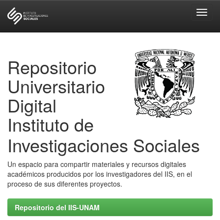
Skip
navigation
Repositorio
Universitario
Digital
Instituto de
Investigaciones Sociales
Un espacio para compartir materiales y recursos digitales
académicos producidos por los investigadores del IIS, en el
proceso de sus diferentes proyectos.
Repositorio del IIS-UNAM