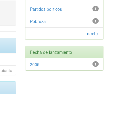
Partidos politicos
1
Pobreza
1
next >
Fecha de lanzamiento
2005
1
guiente