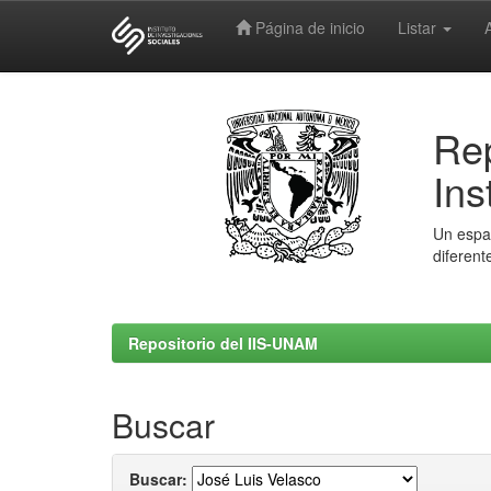
Página de inicio
Listar
Skip
navigation
Rep
Ins
Un espac
diferent
Repositorio del IIS-UNAM
Buscar
Buscar: