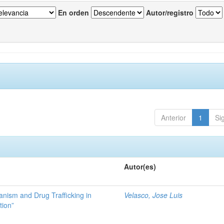
En orden
Autor/registro
Anterior
1
Si
Autor(es)
ianism and Drug Trafficking in
Velasco, Jose Luis
tion”