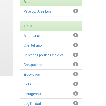
Autor
Velasco, Jose Luis
1
Título
Autoritarismo
1
Clientelismo
1
Derechos politicos y civiles
1
Desigualdad
1
Elecciones
1
Gobierno
1
Insurgencia
1
Legitimidad
1