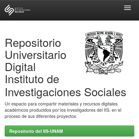
Skip
navigation
Repositorio
Universitario
Digital
Instituto de
Investigaciones Sociales
Un espacio para compartir materiales y recursos digitales
académicos producidos por los investigadores del IIS, en el
proceso de sus diferentes proyectos.
Repositorio del IIS-UNAM