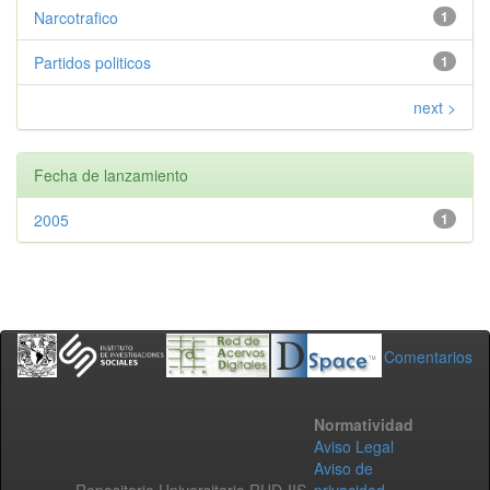
Narcotrafico
1
Partidos politicos
1
next >
Fecha de lanzamiento
2005
1
Comentarios
Normatividad
Aviso Legal
Aviso de