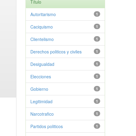
Título
Autoritarismo
1
Caciquismo
1
Clientelismo
1
Derechos politicos y civiles
1
Desigualdad
1
Elecciones
1
Gobierno
1
Legitimidad
1
Narcotrafico
1
Partidos politicos
1