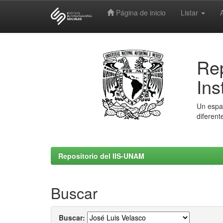
Página de inicio
Listar
Skip
navigation
Rep
Ins
Un espac
diferent
Repositorio del IIS-UNAM
Buscar
Buscar: