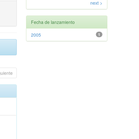
next >
Fecha de lanzamiento
2005
1
guiente