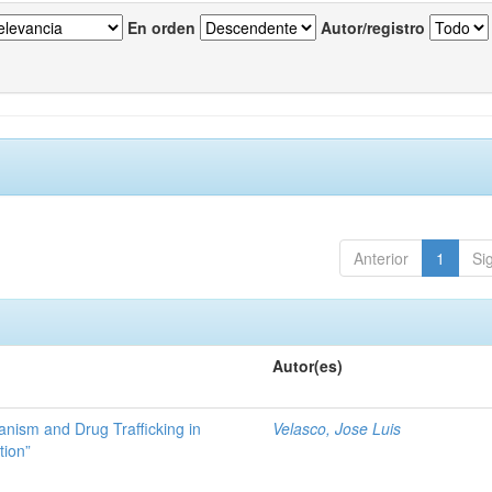
En orden
Autor/registro
Anterior
1
Si
Autor(es)
ianism and Drug Trafficking in
Velasco, Jose Luis
tion”