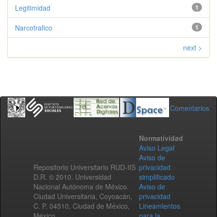
Legitimidad
1
Narcotrafico
1
next >
Comentarios
Normatividad
Aviso Legal
Aviso de
Repositorio Universitario RUD-IIS
privacidad
D.R. © 2010. Universidad
simplificado
Nacional Autónoma de México.
Aviso de
Ciudad Universitaria, Coyoacán,
privacidad
C. P. 04510, Ciudad de México,
Lineamientos
México.
para la