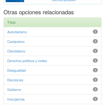
Otras opciones relacionadas
Título
Autoritarismo
1
Caciquismo
1
Clientelismo
1
Derechos politicos y civiles
1
Desigualdad
1
Elecciones
1
Gobierno
1
Insurgencia
1