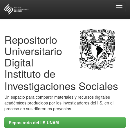
Skip
navigation
Repositorio
Universitario
Digital
Instituto de
Investigaciones Sociales
Un espacio para compartir materiales y recursos digitales
académicos producidos por los investigadores del IIS, en el
proceso de sus diferentes proyectos.
Repositorio del IIS-UNAM