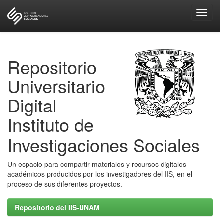
Skip
navigation
Repositorio
Universitario
Digital
Instituto de
Investigaciones Sociales
Un espacio para compartir materiales y recursos digitales
académicos producidos por los investigadores del IIS, en el
proceso de sus diferentes proyectos.
Repositorio del IIS-UNAM