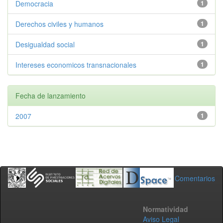
Democracia
1
Derechos civiles y humanos
1
Desigualdad social
1
Intereses economicos transnacionales
1
Fecha de lanzamiento
2007
1
Comentarios
Normatividad
Aviso Legal