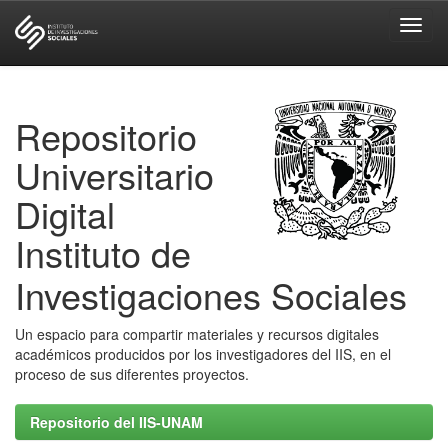
Skip
navigation
Repositorio
Universitario
Digital
Instituto de
Investigaciones Sociales
Un espacio para compartir materiales y recursos digitales
académicos producidos por los investigadores del IIS, en el
proceso de sus diferentes proyectos.
Repositorio del IIS-UNAM