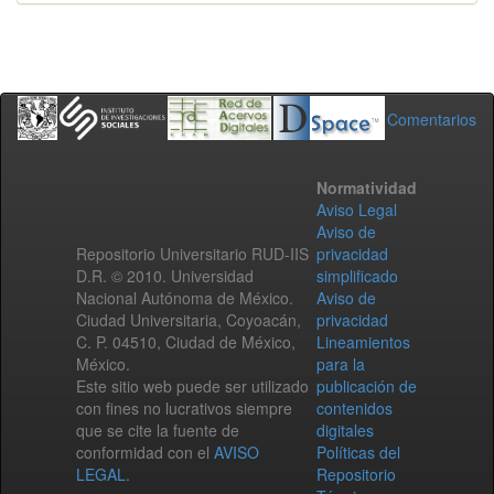
Comentarios
Normatividad
Aviso Legal
Aviso de
Repositorio Universitario RUD-IIS
privacidad
D.R. © 2010. Universidad
simplificado
Nacional Autónoma de México.
Aviso de
Ciudad Universitaria, Coyoacán,
privacidad
C. P. 04510, Ciudad de México,
Lineamientos
México.
para la
Este sitio web puede ser utilizado
publicación de
con fines no lucrativos siempre
contenidos
que se cite la fuente de
digitales
conformidad con el
AVISO
Políticas del
LEGAL
.
Repositorio