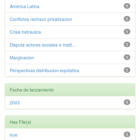
América Latina
1
Conflictos rechazo privatizacion
1
Crisis hidráulica
1
Disputa actores sociales e instit...
1
Marginacion
1
Perspectivas distribucion equitativa
1
Fecha de lanzamiento
2003
1
Has File(s)
true
1