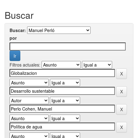
Buscar
Buscar:
por
Filtros actuales: