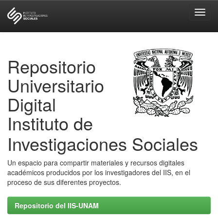
Skip
navigation
Repositorio
Universitario
Digital
Instituto de
Investigaciones Sociales
Un espacio para compartir materiales y recursos digitales
académicos producidos por los investigadores del IIS, en el
proceso de sus diferentes proyectos.
Repositorio del IIS-UNAM