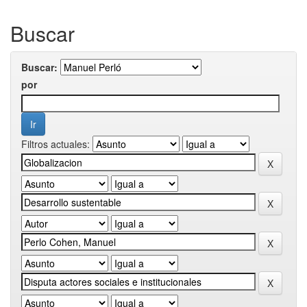
Buscar
Buscar:
por
Filtros actuales: