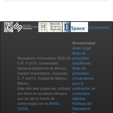
Comentarios
Normatividad
Aviso Legal
Aviso de
Repositorio Universitario RUD-IIS
privacidad
D.R. © 2010. Universidad
simplificado
Nacional Autónoma de México.
Aviso de
Ciudad Universitaria, Coyoacán,
privacidad
C. P. 04510, Ciudad de México,
Lineamientos
México.
para la
Este sitio web puede ser utilizado
publicación de
con fines no lucrativos siempre
contenidos
que se cite la fuente de
digitales
conformidad con el
AVISO
Políticas del
LEGAL
.
Repositorio