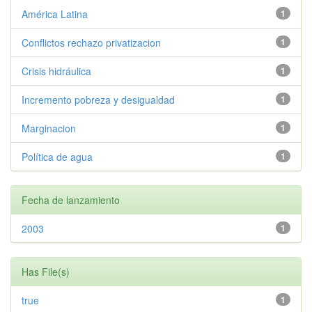
América Latina
1
Conflictos rechazo privatizacion
1
Crisis hidráulica
1
Incremento pobreza y desigualdad
1
Marginacion
1
Política de agua
1
Fecha de lanzamiento
2003
1
Has File(s)
true
1